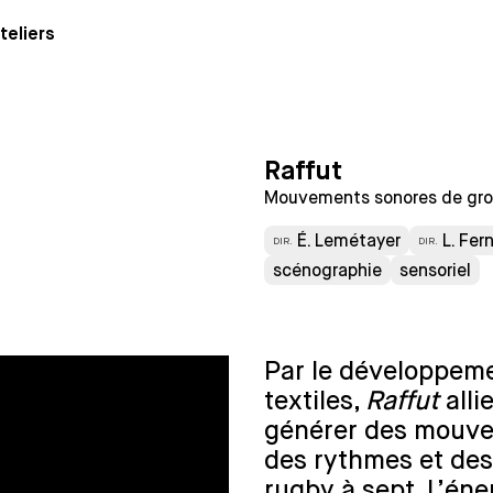
teliers
Raffut
Mouvements sonores de grou
É. Lemétayer
L. Fe
DIR.
DIR.
scénographie
sensoriel
Par le développeme
textiles,
Raffut
all
générer des mouve
des rythmes et des 
rugby à sept. L’éne