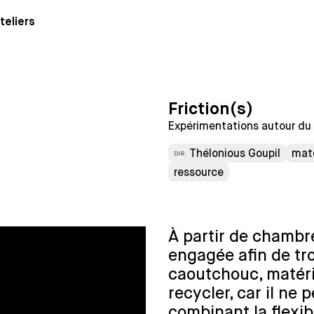
teliers
Friction(s)
Expérimentations autour du
Thélonious Goupil
mat
DIR.
ressource
À partir de chambr
engagée afin de tr
caoutchouc, matéria
recycler, car il ne 
combinant la flexibi