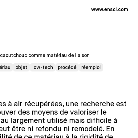
www.ensci.com
 caoutchouc comme matériau de liaison
ériau
objet
low-tech
procédé
réemploi
es à air récupérées, une recherche est
ouver des moyens de valoriser le
u largement utilisé mais difficile à
peut être ni refondu ni remodelé. En
lité de ce matériau à la rigidité de